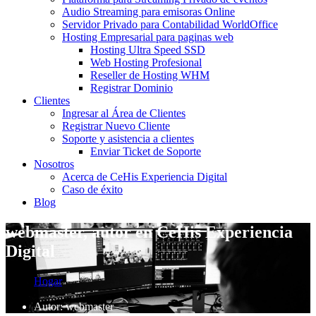
Audio Streaming para emisoras Online
Servidor Privado para Contabilidad WorldOffice
Hosting Empresarial para paginas web
Hosting Ultra Speed SSD
Web Hosting Profesional
Reseller de Hosting WHM
Registrar Dominio
Clientes
Ingresar al Área de Clientes
Registrar Nuevo Cliente
Soporte y asistencia a clientes
Enviar Ticket de Soporte
Nosotros
Acerca de CeHis Experiencia Digital
Caso de éxito
Blog
webmaster, autor en CeHis Experiencia
Digital
Hogar
Autor:
webmaster