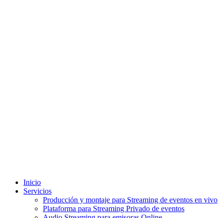
Inicio
Servicios
Producción y montaje para Streaming de eventos en vivo
Plataforma para Streaming Privado de eventos
Audio Streaming para emisoras Online