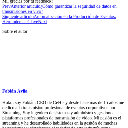
Mil gracias por tu feedback!
Prev
Anterior articulo
¿Cómo garantizar la seguridad de datos en
transmisiones en vivo?
Siguiente articulo
Automatización en la Producción de Eventos:
Herramientas Clave
Next
Sobre el autor
Fabián Ávila
Hola!, soy Fabián, CEO de CeHis y desde hace mas de 15 años me
dedico a la transmisión profesional de eventos corporativos por
Streaming. Soy ingeniero de sistemas y administro y gestiono
plataformas profesionales de transmisión de video. Mi pasión es el
streaming y he desarrollado habilidades en la gesitón de muchas