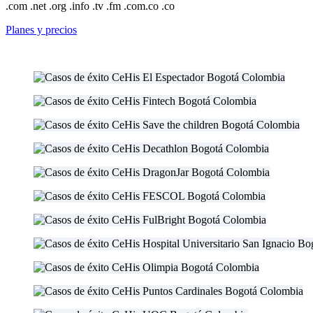
.com .net .org .info .tv .fm .com.co .co
Planes y precios