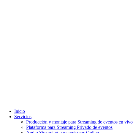
Inicio
Servicios
Producción y montaje para Streaming de eventos en vivo
Plataforma para Streaming Privado de eventos
Audio Streaming para emisoras Online