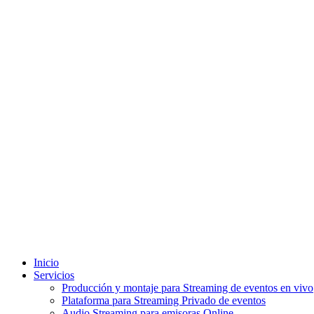
Inicio
Servicios
Producción y montaje para Streaming de eventos en vivo
Plataforma para Streaming Privado de eventos
Audio Streaming para emisoras Online