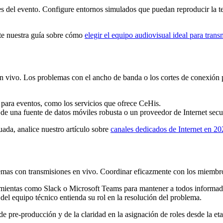
s del evento. Configure entornos simulados que puedan reproducir la ten
lte nuestra guía sobre cómo
elegir el equipo audiovisual ideal para tran
n en vivo. Los problemas con el ancho de banda o los cortes de conexión
e para eventos, como los servicios que ofrece CeHis.
de una fuente de datos móviles robusta o un proveedor de Internet secu
uada, analice nuestro artículo sobre
canales dedicados de Internet en 2
lemas con transmisiones en vivo. Coordinar eficazmente con los miembro
ramientas como Slack o Microsoft Teams para mantener a todos informa
el equipo técnico entienda su rol en la resolución del problema.
e pre-producción y de la claridad en la asignación de roles desde la eta