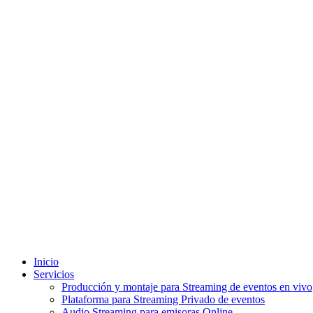
Inicio
Servicios
Producción y montaje para Streaming de eventos en vivo
Plataforma para Streaming Privado de eventos
Audio Streaming para emisoras Online